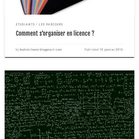
ETUDIANTS
LES PARCOURS
Comment s'organiser en licence ?
by
brahimiloann-bloggmail-com
Published
19 janvier 2016
Les études en physique ne sont pas à confondre avec les études en
électronique, informatique, mathématiques ou même mécanique bien que
de nombreuses passerelles existent entre les différentes disciplines.
Lorsque je parle de physique, je parle bien de la science qui a pour objet la
compréhension du monde et son fonctionnement […]