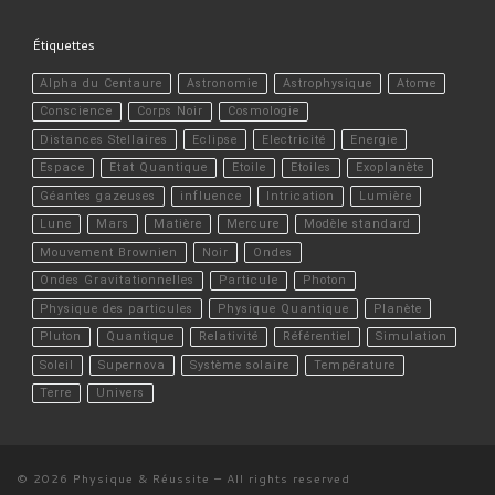
Étiquettes
Alpha du Centaure
Astronomie
Astrophysique
Atome
Conscience
Corps Noir
Cosmologie
Distances Stellaires
Eclipse
Electricité
Energie
Espace
Etat Quantique
Etoile
Etoiles
Exoplanète
Géantes gazeuses
influence
Intrication
Lumière
Lune
Mars
Matière
Mercure
Modèle standard
Mouvement Brownien
Noir
Ondes
Ondes Gravitationnelles
Particule
Photon
Physique des particules
Physique Quantique
Planète
Pluton
Quantique
Relativité
Référentiel
Simulation
Soleil
Supernova
Système solaire
Température
Terre
Univers
© 2026
Physique & Réussite
– All rights reserved