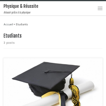
Physique & Réussite
Réussir grâce à la physique
Accueil
»
Etudiants
Etudiants
3 posts
Le monde est dirigé par la performance et par l'excellence. Et aujourd'hui, si
vous voulez vous en sortir vous devez faire partie des meilleurs. Sachez
que ce n'est pas un don de la nature mais que ça s'apprend. C'est la raison
pour laquelle je vous donne quelques précieux conseils et […]