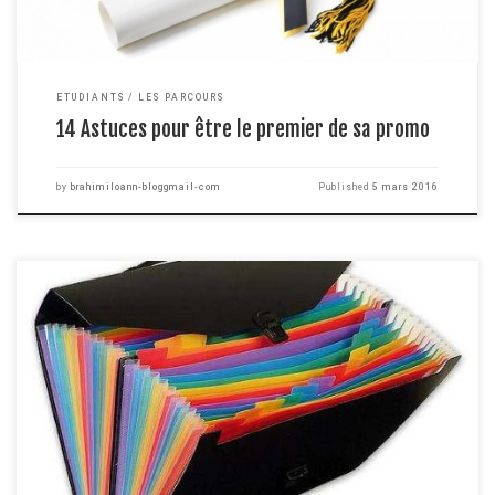
ETUDIANTS
LES PARCOURS
14 Astuces pour être le premier de sa promo
by
brahimiloann-bloggmail-com
Published
5 mars 2016
Pour la grande majorité d'entre nous, le second semestre vient juste de
commencer et c'est l'occasion de parfaire son organisation ou carrément
de la refaire afin de ne pas répéter les erreurs que vous avez pu commettre
au semestre précédent. Ayant déjà quelques années d'études derrière moi,
je pense pouvoir […]