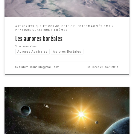
ASTROPHYSIQUE ET COSMOLOGIE
ELECTROMAGNÉTISME
PHYSIQUE CLASSIQUE
THÈMES
Les aurores boréales
3 commentaires
Aurores Australes
Aurores Boréales
by
brahimiloann-bloggmail-com
Published
21 août 2016
C'est reparti pour la dernière partie de notre voyage dans le système
solaire, après avoir exploré les planètes qui le composent en passant par
la ceinture d'astéroïdes, nous allons faire la connaissance de ce que l'on
peut trouver au delà de Neptune. Les planètes naines transneptuniennes Ce