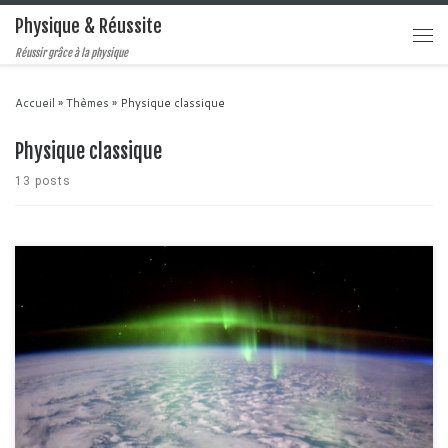
Physique & Réussite
Réussir grâce à la physique
Accueil
»
Thèmes
»
Physique classique
Physique classique
13 posts
Les aurores boréales et australes sont des manifestations lumineuses qui
se produisent dans la haute atmosphère. Leur forme et leur intensité varient
rapidement et on les observe généralement aux pôles. C'est un phénomène
très courant et on trouve tout un tas de photos d'aurores boréales et
australes sur internet. Mais […]