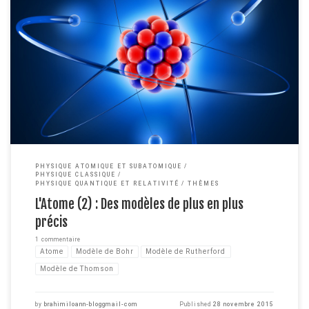
Avant de commencer cet article, je tiens à vous avertir sur la complexité des
notions abordées. Afin de vous expliquer les modèles récents de l'atome,
je dois utiliser des notions de physique qui peuvent être compliquées si
vous ne les avez jamais rencontrées. C'est pourquoi, si vous êtes un novice
[…]
PHYSIQUE ATOMIQUE ET SUBATOMIQUE
PHYSIQUE CLASSIQUE
PHYSIQUE QUANTIQUE ET RELATIVITÉ
THÈMES
L'Atome (2) : Des modèles de plus en plus
précis
1 commentaire
Atome
Modèle de Bohr
Modèle de Rutherford
Modèle de Thomson
by
brahimiloann-bloggmail-com
Published
28 novembre 2015