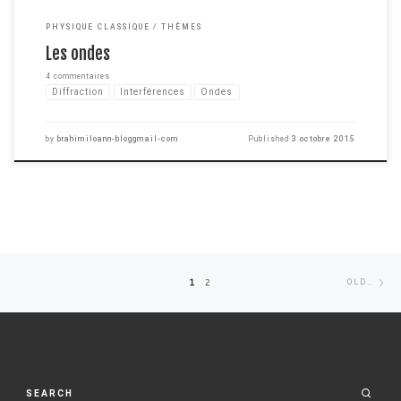
PHYSIQUE CLASSIQUE
THÈMES
Les ondes
4 commentaires
Diffraction
Interférences
Ondes
by
brahimiloann-bloggmail-com
Published
3 octobre 2015
Posts
Ol
1
2
OLDER POSTS
navigation
po
SEARCH