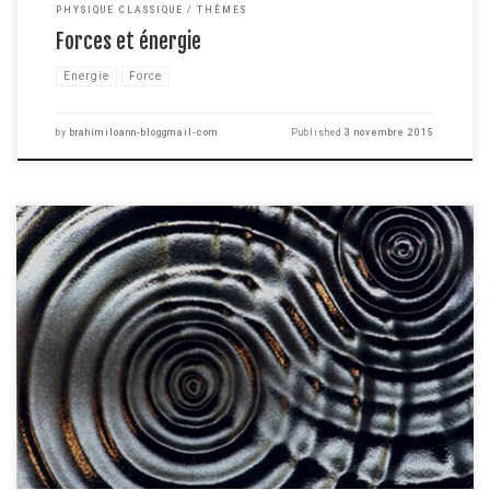
PHYSIQUE CLASSIQUE
THÈMES
Forces et énergie
Energie
Force
by
brahimiloann-bloggmail-com
Published
3 novembre 2015
On entend régulièrement le mot "onde" dans la vie de tous les jours pour
parler d'ondes radio, d'onde de choc d'une explosion, d'ondes sismiques
ou même d'ondées ... Mais savez vous réellement ce que c'est qu'une onde
et quels sont les mécanismes qui régissent cet étrange objet ? A l'inverse
[…]