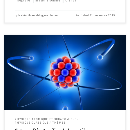
Neptune
Système solaire
Uranus
by
brahimiloann-bloggmail-com
Published
21 novembre 2015
Aujourd'hui on va parler des atomes. C'est à dire de ces soit disant
particules dont nous sommes intégralement composés et qui façonnent de
façon non-négligeable l'univers qui nous entoure. J'utilise le mot "non-
négligeable" plutôt que "intégralement" pour une raison précise que je ne
peux pas vous énoncer ici mais que […]
PHYSIQUE ATOMIQUE ET SUBATOMIQUE
PHYSIQUE CLASSIQUE
THÈMES