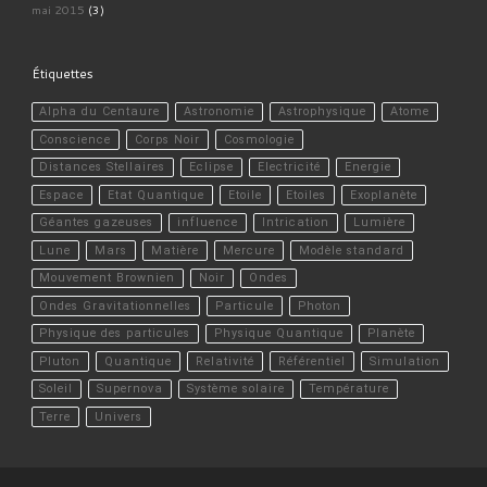
mai 2015
(3)
Étiquettes
Alpha du Centaure
Astronomie
Astrophysique
Atome
Conscience
Corps Noir
Cosmologie
Distances Stellaires
Eclipse
Electricité
Energie
Espace
Etat Quantique
Etoile
Etoiles
Exoplanète
Géantes gazeuses
influence
Intrication
Lumière
Lune
Mars
Matière
Mercure
Modèle standard
Mouvement Brownien
Noir
Ondes
Ondes Gravitationnelles
Particule
Photon
Physique des particules
Physique Quantique
Planète
Pluton
Quantique
Relativité
Référentiel
Simulation
Soleil
Supernova
Système solaire
Température
Terre
Univers