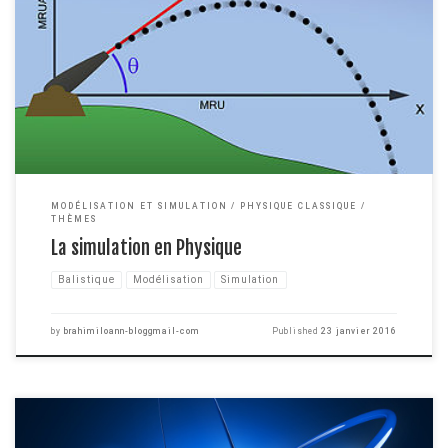
On se retrouve aujourd'hui pour un article d'un genre nouveau qui pourrait
d'autant plus vous intéresser si vous êtes étudiant en physique ou
simplement passionné d'informatique. Lorsque l'on vous parle de physique,
vous avez très certainement en tête quelques bon bouquins de physique
théorique ou des traités connus comme "Principia" […]
MODÉLISATION ET SIMULATION
PHYSIQUE CLASSIQUE
THÈMES
La simulation en Physique
Balistique
Modélisation
Simulation
by
brahimiloann-bloggmail-com
Published
23 janvier 2016