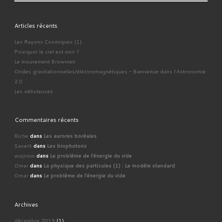
Articles récents
Les Rayons Cosmiques (1)
Pourquoi le ciel est noir ?
Le mouvement Brownien
Ondes gravitationnelles/électromagnétiques - Bienvenue dans l'Astronomie
2.0
Les nébuleuses
Commentaires récents
Riche
dans
Les aurores boréales
Savarit
dans
Les biophotons
wojnow
dans
Le problème de l'énergie du vide
Omar
dans
La physique des particules (1) : Le modèle standard
Omar
dans
Le problème de l'énergie du vide
Archives
décembre 2019
(1)