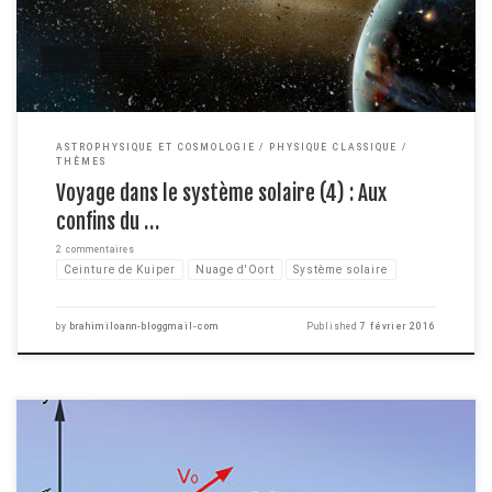
sont toutes les […]
ASTROPHYSIQUE ET COSMOLOGIE
PHYSIQUE CLASSIQUE
THÈMES
Voyage dans le système solaire (4) : Aux
confins du …
2 commentaires
Ceinture de Kuiper
Nuage d'Oort
Système solaire
by
brahimiloann-bloggmail-com
Published
7 février 2016