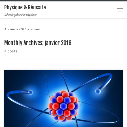
Physique & Réussite
Réussir grâce à la physique
Accueil
»
2016
»
janvier
Monthly Archives:
janvier 2016
4 posts
Aujourd'hui nous allons aborder des notions un peu plus complexes que
d'habitude. Effectivement, le modèle quantique de l'atome requiert
quelques bases en mécanique quantique afin de comprendre les
phénomènes qui entrent en jeu dans sa structure. Pour le plaisir et pour les
plus avertis, je vais vous balancer quelques équations […]