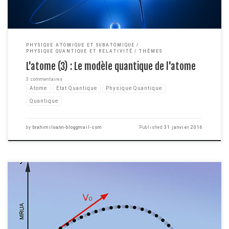
PHYSIQUE ATOMIQUE ET SUBATOMIQUE
PHYSIQUE QUANTIQUE ET RELATIVITÉ
THÈMES
L'atome (3) : Le modèle quantique de l'atome
3 commentaires
Atome
Etat Quantique
Physique Quantique
Quantique
by
brahimiloann-bloggmail-com
Published
31 janvier 2016
On se retrouve aujourd'hui pour un article d'un genre nouveau qui pourrait
d'autant plus vous intéresser si vous êtes étudiant en physique ou
simplement passionné d'informatique. Lorsque l'on vous parle de physique,