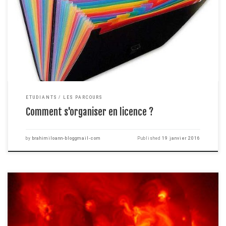
commencer et c'est l'occasion de parfaire son organisation ou carrément
de la refaire afin de ne pas répéter les erreurs que vous avez pu commettre
au semestre précédent. Ayant déjà quelques années d'études derrière moi,
je pense pouvoir […]
ETUDIANTS
LES PARCOURS
Comment s'organiser en licence ?
by
brahimiloann-bloggmail-com
Published
19 janvier 2016
Introduisons une nouvelle branche de la physique que je n'avais encore