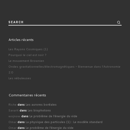
SEARCH
Articles récents
Les Rayons Cosmiques (1)
Pourquoi le ciel est noir ?
Le mouvement Brownien
Ondes gravitationnelles/électromagnétiques - Bienvenue dans l'Astronomie
2.0
Les nébuleuses
Commentaires récents
Riche
dans
Les aurores boréales
Savarit
dans
Les biophotons
wojnow
dans
Le problème de l'énergie du vide
Omar
dans
La physique des particules (1) : Le modèle standard
Omar
dans
Le problème de l'énergie du vide