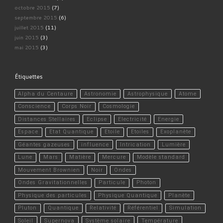
octobre 2015
(7)
septembre 2015
(6)
juillet 2015
(11)
juin 2015
(3)
mai 2015
(3)
Étiquettes
Alpha du Centaure
Astronomie
Astrophysique
Atome
Conscience
Corps Noir
Cosmologie
Distances Stellaires
Eclipse
Electricité
Energie
Espace
Etat Quantique
Etoile
Etoiles
Exoplanète
Géantes gazeuses
influence
Intrication
Lumière
Lune
Mars
Matière
Mercure
Modèle standard
Mouvement Brownien
Noir
Ondes
Ondes Gravitationnelles
Particule
Photon
Physique des particules
Physique Quantique
Planète
Pluton
Quantique
Relativité
Référentiel
Simulation
Soleil
Supernova
Système solaire
Température