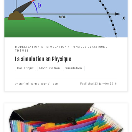
vous avez très certainement en tête quelques bon bouquins de physique
théorique ou des traités connus comme "Principia" […]
MODÉLISATION ET SIMULATION
PHYSIQUE CLASSIQUE
THÈMES
La simulation en Physique
Balistique
Modélisation
Simulation
by
brahimiloann-bloggmail-com
Published
23 janvier 2016
Pour la grande majorité d'entre nous, le second semestre vient juste de