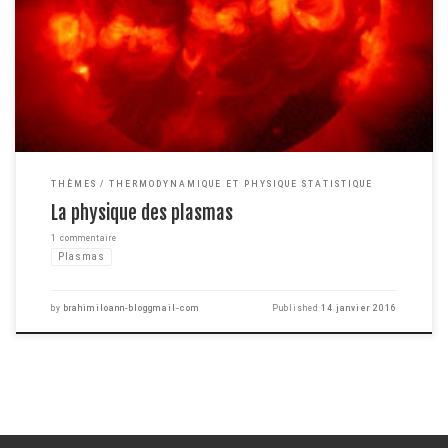
jamais évoqué sur ce blog. La physique des plasmas est une partie de la
physique à l'interface entre de nombreuses disciplines comme la
mécanique quantique, la physique statistique, la physique atomique, la
thermodynamique ... . C'est une partie de […]
THÈMES
THERMODYNAMIQUE ET PHYSIQUE STATISTIQUE
La physique des plasmas
1 commentaire
Plasmas
by
brahimiloann-bloggmail-com
Published
14 janvier 2016