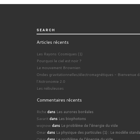
SEARCH
Articles récents
Les Rayons Cosmiques (1)
Pourquoi le ciel est noir ?
Le mouvement Brownien
Ondes gravitationnelles/électromagnétiques - Bienvenue d
l'Astronomie 2.0
Les nébuleuses
Commentaires récents
Riche
dans
Les aurores boréales
Savarit
dans
Les biophotons
wojnow
dans
Le problème de l'énergie du vide
Omar
dans
La physique des particules (1) : Le modèle stand
Omar
dans
Le problème de l'énergie du vide