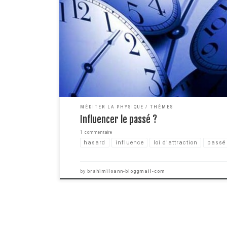
a déjà parlé d'influence de la conscience sur la matière au
le hasard. Maintenant, on va pousser la question un peu p
possible d'influencer le passé […]
MÉDITER LA PHYSIQUE
THÈMES
Influencer le passé ?
1 commentaire
hasard
influence
loi d'attraction
passé
by
brahimiloann-bloggmail-com