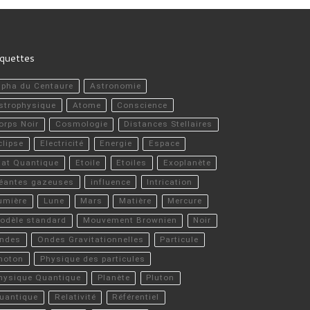
iquettes
lpha du Centaure
Astronomie
strophysique
Atome
Conscience
orps Noir
Cosmologie
Distances Stellaires
clipse
Electricité
Energie
Espace
tat Quantique
Etoile
Etoiles
Exoplanète
éantes gazeuses
influence
Intrication
umière
Lune
Mars
Matière
Mercure
odèle standard
Mouvement Brownien
Noir
ndes
Ondes Gravitationnelles
Particule
hoton
Physique des particules
hysique Quantique
Planète
Pluton
uantique
Relativité
Référentiel