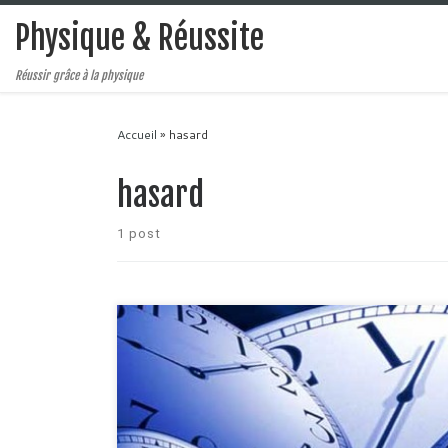
Physique & Réussite
Réussir grâce à la physique
Accueil
»
hasard
hasard
1 post
Voilà une question qui mérite d'être traitée ! Pensez vo