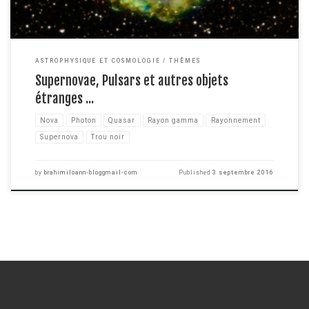
ASTROPHYSIQUE ET COSMOLOGIE
THÈMES
Supernovae, Pulsars et autres objets
étranges ...
Nova
Photon
Quasar
Rayon gamma
Rayonnement
Supernova
Trou noir
by
brahimiloann-bloggmail-com
Published
3 septembre 2016