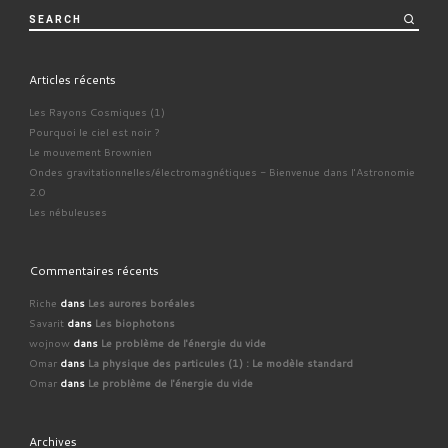
SEARCH
Articles récents
Les Rayons Cosmiques (1)
Pourquoi le ciel est noir ?
Le mouvement Brownien
Ondes gravitationnelles/électromagnétiques - Bienvenue dans l'Astronomie
2.0
Les nébuleuses
Commentaires récents
Riche
dans
Les aurores boréales
Savarit
dans
Les biophotons
wojnow
dans
Le problème de l'énergie du vide
Omar
dans
La physique des particules (1) : Le modèle standard
Omar
dans
Le problème de l'énergie du vide
Archives