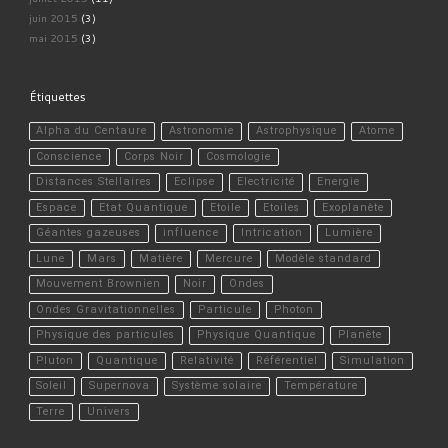
juin 2015
(3)
mai 2015
(3)
Étiquettes
Alpha du Centaure
Astronomie
Astrophysique
Atome
Conscience
Corps Noir
Cosmologie
Distances Stellaires
Eclipse
Electricité
Energie
Espace
Etat Quantique
Etoile
Etoiles
Exoplanète
Géantes gazeuses
influence
Intrication
Lumière
Lune
Mars
Matière
Mercure
Modèle standard
Mouvement Brownien
Noir
Ondes
Ondes Gravitationnelles
Particule
Photon
Physique des particules
Physique Quantique
Planète
Pluton
Quantique
Relativité
Référentiel
Simulation
Soleil
Supernova
Système solaire
Température
Terre
Univers