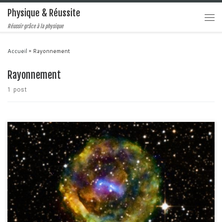
Physique & Réussite
Réussir grâce à la physique
Accueil
»
Rayonnement
Rayonnement
1 post
Si vous lisez régulièrement les actualités en astrophysique, vous avez
certainement déjà croisé les termes supernovae, étoile à neutron, trou noir
ou encore quasar, plérion et même magnétar ... . Tous ces termes
permettent de donner une description à des phénomènes astrophysiques
très particuliers et souvent associés à des événement […]