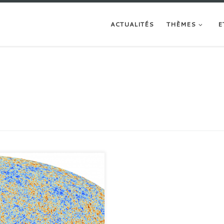
ACTUALITÉS
THÈMES
E
e question que se posent les