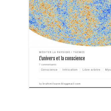
philosophes depuis des milliers d'années. Mais il y a un
que vous pourriez vous posez et peut être que vous le f
unique ? Est ce […]
MÉDITER LA PHYSIQUE
THÈMES
L'univers et la conscience
7 commentaires
Conscience
Intrication
Libre arbitre
Mys
by
brahimiloann-bloggmail-com