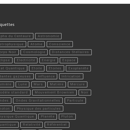
iquettes
lpha du Centaure
Astronomie
strophysique
Atome
Conscience
orps Noir
Cosmologie
Distances Stellaires
clipse
Electricité
Energie
Espace
tat Quantique
Etoile
Etoiles
Exoplanète
éantes gazeuses
influence
Intrication
umière
Lune
Mars
Matière
Mercure
odèle standard
Mouvement Brownien
Noir
ndes
Ondes Gravitationnelles
Particule
hoton
Physique des particules
hysique Quantique
Planète
Pluton
uantique
Relativité
Référentiel