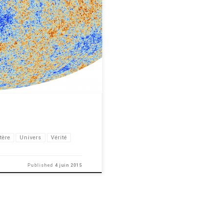
e question encore plus profonde
aites déjà. Formez vous une entité
tère
Univers
Vérité
Published
4 juin 2015