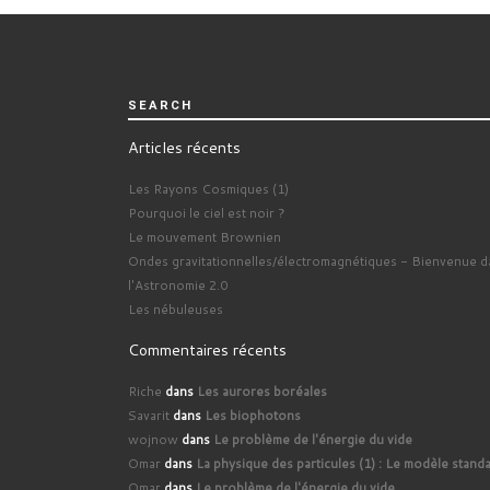
SEARCH
Articles récents
Les Rayons Cosmiques (1)
Pourquoi le ciel est noir ?
Le mouvement Brownien
Ondes gravitationnelles/électromagnétiques - Bienvenue d
l'Astronomie 2.0
Les nébuleuses
Commentaires récents
Riche
dans
Les aurores boréales
Savarit
dans
Les biophotons
wojnow
dans
Le problème de l'énergie du vide
Omar
dans
La physique des particules (1) : Le modèle stand
Omar
dans
Le problème de l'énergie du vide