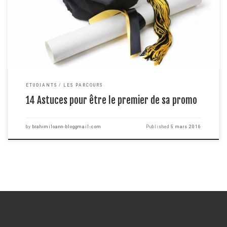
que ce n'est pas un don de la nature mais que ça s'apprend. C'est la raison
pour laquelle je vous donne quelques précieux conseils et […]
ETUDIANTS
LES PARCOURS
14 Astuces pour être le premier de sa promo
by
brahimiloann-bloggmail-com
Published
5 mars 2016