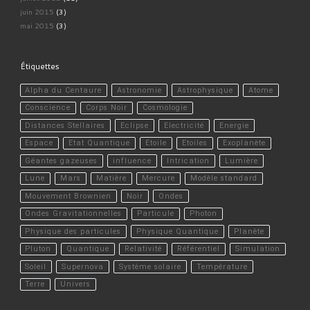
juin 2015
(3)
mai 2015
(3)
Étiquettes
Alpha du Centaure
Astronomie
Astrophysique
Atome
Conscience
Corps Noir
Cosmologie
Distances Stellaires
Eclipse
Electricité
Energie
Espace
Etat Quantique
Etoile
Etoiles
Exoplanète
Géantes gazeuses
influence
Intrication
Lumière
Lune
Mars
Matière
Mercure
Modèle standard
Mouvement Brownien
Noir
Ondes
Ondes Gravitationnelles
Particule
Photon
Physique des particules
Physique Quantique
Planète
Pluton
Quantique
Relativité
Référentiel
Simulation
Soleil
Supernova
Système solaire
Température
Terre
Univers