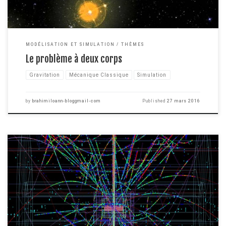
MODÉLISATION ET SIMULATION
THÈMES
Le problème à deux corps
Gravitation
Mécanique Classique
Simulation
by
brahimiloann-bloggmail-com
Published
27 mars 2016
Nous allons parler d'un des problèmes les plus important de toute la
physique moderne. Notre univers est rempli d'énergie qui se manifeste
sous forme de rayonnement et de matière (). Mais ce serait un peu plus
compliqué que ça, il existerait une forme d'énergie que l'on appelle en
mécanique quantique […]