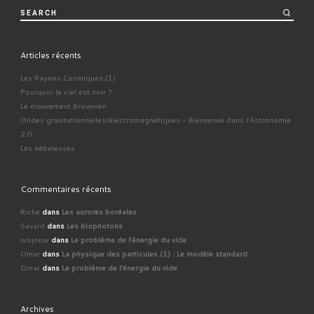
SEARCH
Articles récents
Les Rayons Cosmiques (1)
Pourquoi le ciel est noir ?
Le mouvement Brownien
Ondes gravitationnelles/électromagnétiques - Bienvenue dans l'Astronomie
2.0
Les nébuleuses
Commentaires récents
Riche
dans
Les aurores boréales
Savarit
dans
Les biophotons
wojnow
dans
Le problème de l'énergie du vide
Omar
dans
La physique des particules (1) : Le modèle standard
Omar
dans
Le problème de l'énergie du vide
Archives