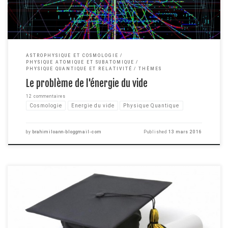
ASTROPHYSIQUE ET COSMOLOGIE
PHYSIQUE ATOMIQUE ET SUBATOMIQUE
PHYSIQUE QUANTIQUE ET RELATIVITÉ
THÈMES
Le problème de l'énergie du vide
12 commentaires
Cosmologie
Energie du vide
Physique Quantique
by
brahimiloann-bloggmail-com
Published
13 mars 2016
Le monde est dirigé par la performance et par l'excellence. Et aujourd'hui, si
vous voulez vous en sortir vous devez faire partie des meilleurs. Sachez