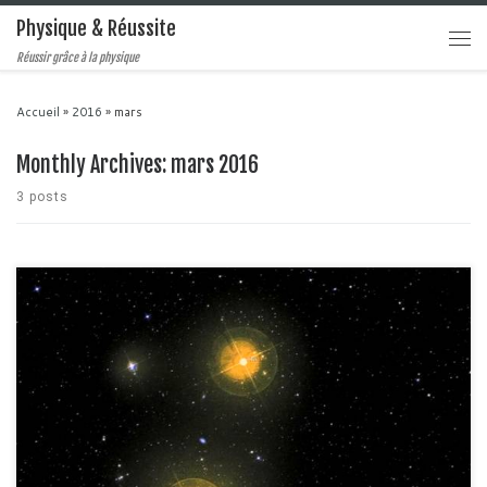
Physique & Réussite
Réussir grâce à la physique
Accueil
»
2016
»
mars
Monthly Archives:
mars 2016
3 posts
Le problème à deux corps est un des modèles des plus importants de
toute la physique car il est intimement relié à la conservation de l'énergie
d'un système et surtout parce qu'on sait résoudre de façon exacte les
équation du mouvement de deux objets en rotation l'un autour de l'autre.
[…]