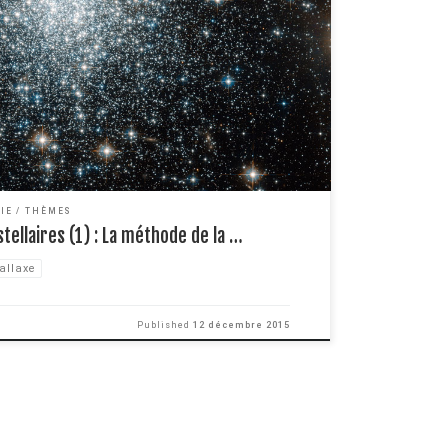
ure de la distance Terre-Lune par laser ou encore de la
l à partir des lois de Kepler. Mais savez vous comment on
IE
THÈMES
tellaires (1) : La méthode de la …
allaxe
Published
12 décembre 2015