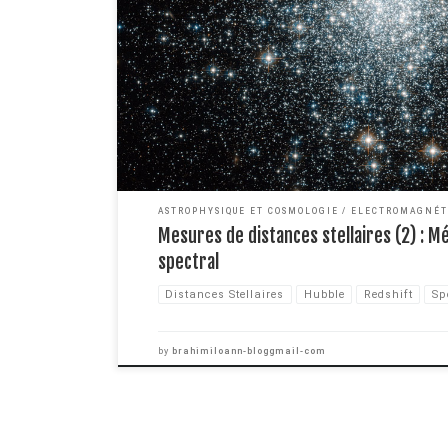
stellaires. Dans l'article précédent, j'ai expliqué comment
distance des étoiles qui nous sont assez proches. La mét
efficace mais seulement à courte distance, vous […]
ASTROPHYSIQUE ET COSMOLOGIE
ELECTROMAGNÉT
Mesures de distances stellaires (2) : 
spectral
Distances Stellaires
Hubble
Redshift
Sp
by
brahimiloann-bloggmail-com