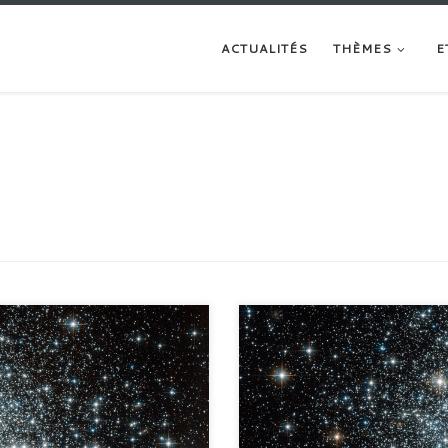
ACTUALITÉS
THÈMES
E
r les mesures de distances
Aujourd'hui je vais vous parler de 