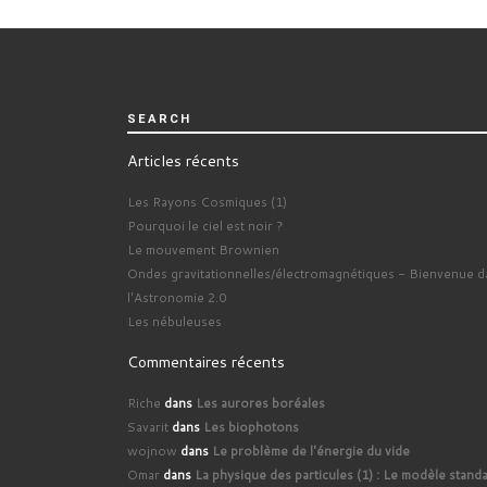
SEARCH
Articles récents
Les Rayons Cosmiques (1)
Pourquoi le ciel est noir ?
Le mouvement Brownien
Ondes gravitationnelles/électromagnétiques - Bienvenue d
l'Astronomie 2.0
Les nébuleuses
Commentaires récents
Riche
dans
Les aurores boréales
Savarit
dans
Les biophotons
wojnow
dans
Le problème de l'énergie du vide
Omar
dans
La physique des particules (1) : Le modèle stand