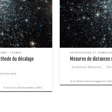
 il est possible de mesurer la
Vous connaissez sans doute la mes
hode de la parallaxe est très
distance entre la Terre et le Solei
mesure la distance […]
ISME
THÈMES
ASTROPHYSIQUE ET COSMOLOG
Méthode du décalage
Mesures de distances s
Distances Stellaires
Par
ectroscopie
by
brahimiloann-bloggmail-com
Published
20 décembre 2015