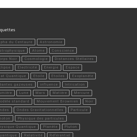
iquettes
lpha du Centaure
Astronomie
strophysique
Atome
Conscience
orps Noir
Cosmologie
Distances Stellaires
clipse
Electricité
Energie
Espace
tat Quantique
Etoile
Etoiles
Exoplanète
éantes gazeuses
influence
Intrication
umière
Lune
Mars
Matière
Mercure
odèle standard
Mouvement Brownien
Noir
ndes
Ondes Gravitationnelles
Particule
hoton
Physique des particules
hysique Quantique
Planète
Pluton
uantique
Relativité
Référentiel