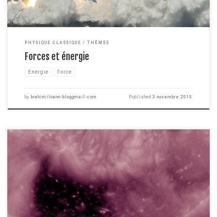
PHYSIQUE CLASSIQUE
THÈMES
Forces et énergie
Energie
Force
by
brahimiloann-bloggmail-com
Published
3 novembre 2015
Si je vous demande ce qu'est un corps noir, vous me répondrez peut être
que c'est un objet de couleur noir comme il en existe au quotidien autour
de nous. Et bien c'est un peu plus compliqué que ça, si vous avez quelques
notions de physique, vous le savez probablement. […]