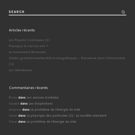
SEARCH
Articles récents
Les Rayons Cosmiques (1)
Pourquoi le ciel est noir ?
Le mouvement Brownien
Ondes gravitationnelles/électromagnétiques - Bienvenue dans l'Astronomie
2.0
Les nébuleuses
Commentaires récents
Riche
dans
Les aurores boréales
Savarit
dans
Les biophotons
wojnow
dans
Le problème de l'énergie du vide
Omar
dans
La physique des particules (1) : Le modèle standard
Omar
dans
Le problème de l'énergie du vide