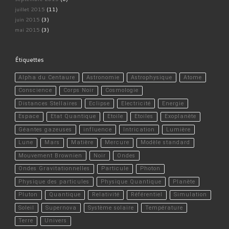
juillet 2015
(11)
juin 2015
(3)
mai 2015
(3)
Étiquettes
Alpha du Centaure
Astronomie
Astrophysique
Atome
Conscience
Corps Noir
Cosmologie
Distances Stellaires
Eclipse
Electricité
Energie
Espace
Etat Quantique
Etoile
Etoiles
Exoplanète
Géantes gazeuses
influence
Intrication
Lumière
Lune
Mars
Matière
Mercure
Modèle standard
Mouvement Brownien
Noir
Ondes
Ondes Gravitationnelles
Particule
Photon
Physique des particules
Physique Quantique
Planète
Pluton
Quantique
Relativité
Référentiel
Simulation
Soleil
Supernova
Système solaire
Température
Terre
Univers