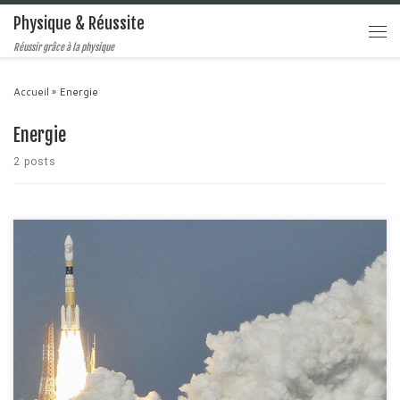
Physique & Réussite
Réussir grâce à la physique
Accueil
»
Energie
Energie
2 posts
Apres l'article dédié aux mouvements, il est logique de parler de forces et
d'énergie. On connait tous ces deux mots dans la vie quotidienne
notamment lorsqu'on parle de quelqu'un qui a de la force, c'est à dire qu'il
peut déplacer des objets lourds, ou encore de quelqu'un qui a de […]