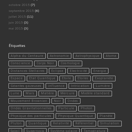
octobre 2015
(7)
septembre 2015
(6)
juillet 2015
(11)
juin 2015
(3)
mai 2015
(3)
Étiquettes
Alpha du Centaure
Astronomie
Astrophysique
Atome
Conscience
Corps Noir
Cosmologie
Distances Stellaires
Eclipse
Electricité
Energie
Espace
Etat Quantique
Etoile
Etoiles
Exoplanète
Géantes gazeuses
influence
Intrication
Lumière
Lune
Mars
Matière
Mercure
Modèle standard
Mouvement Brownien
Noir
Ondes
Ondes Gravitationnelles
Particule
Photon
Physique des particules
Physique Quantique
Planète
Pluton
Quantique
Relativité
Référentiel
Simulation
Soleil
Supernova
Système solaire
Température