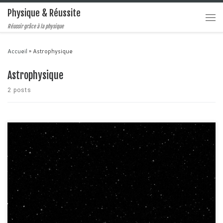
Physique & Réussite
Réussir grâce à la physique
Accueil
»
Astrophysique
Astrophysique
2 posts
L'astrophysique stellaire est un pan majeur de la recherche en Physique
fondamentale. Elle se place dans la continuité de l'étude de l'univers et
cherche à comprendre quels sont les phénomènes qui permettent à des
astres composés en très grande majorité de gaz d'hydrogène de briller.
Dans cette petite série d'articles, […]