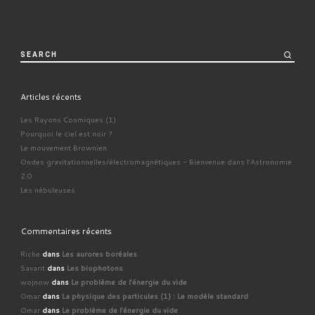
SEARCH
Articles récents
Les Rayons Cosmiques (1)
Pourquoi le ciel est noir ?
Le mouvement Brownien
Ondes gravitationnelles/électromagnétiques - Bienvenue dans l'Astronomie
2.0
Les nébuleuses
Commentaires récents
Riche
dans
Les aurores boréales
Savarit
dans
Les biophotons
wojnow
dans
Le problème de l'énergie du vide
Omar
dans
La physique des particules (1) : Le modèle standard
Omar
dans
Le problème de l'énergie du vide