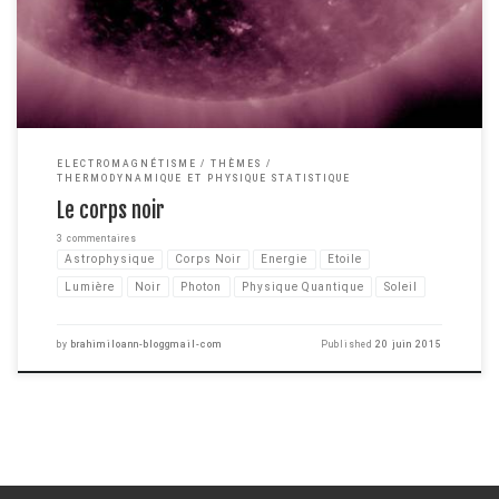
notions de physique, vous le savez probablement. […]
ELECTROMAGNÉTISME
THÈMES
THERMODYNAMIQUE ET PHYSIQUE STATISTIQUE
Le corps noir
3 commentaires
Astrophysique
Corps Noir
Energie
Etoile
Lumière
Noir
Photon
Physique Quantique
Soleil
by
brahimiloann-bloggmail-com
Published
20 juin 2015