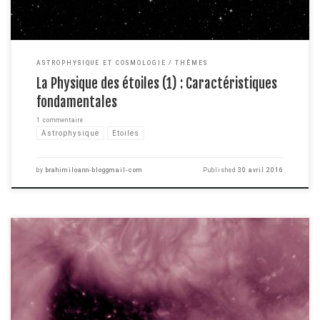
ASTROPHYSIQUE ET COSMOLOGIE
THÈMES
La Physique des étoiles (1) : Caractéristiques
fondamentales
1 commentaire
Astrophysique
Etoiles
by
brahimiloann-bloggmail-com
Published
30 avril 2016
Si je vous demande ce qu'est un corps noir, vous me répondrez peut être
que c'est un objet de couleur noir comme il en existe au quotidien autour
de nous. Et bien c'est un peu plus compliqué que ça, si vous avez quelques