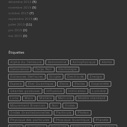
décembre 2015
(5)
novembre 2015
(5)
octobre 2015
(7)
septembre 2015
(6)
juillet 2015
(11)
juin 2015
(3)
mai 2015
(3)
Étiquettes
Alpha du Centaure
Astronomie
Astrophysique
Atome
Conscience
Corps Noir
Cosmologie
Distances Stellaires
Eclipse
Electricité
Energie
Espace
Etat Quantique
Etoile
Etoiles
Exoplanète
Géantes gazeuses
influence
Intrication
Lumière
Lune
Mars
Matière
Mercure
Modèle standard
Mouvement Brownien
Noir
Ondes
Ondes Gravitationnelles
Particule
Photon
Physique des particules
Physique Quantique
Planète