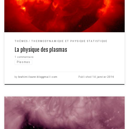
thermodynamique ... . C'est une partie de […]
THÈMES
THERMODYNAMIQUE ET PHYSIQUE STATISTIQUE
La physique des plasmas
1 commentaire
Plasmas
by
brahimiloann-bloggmail-com
Published
14 janvier 2016
Si je vous demande ce qu'est un corps noir, vous me répondrez peut être