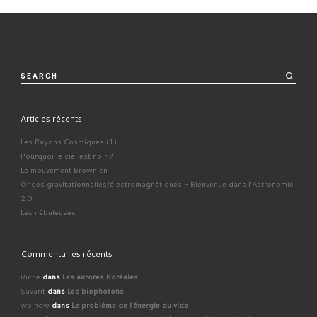
SEARCH
Articles récents
Les Rayons Cosmiques (1)
Pourquoi le ciel est noir ?
Le mouvement Brownien
Ondes gravitationnelles/électromagnétiques - Bienvenue dans l'Astronomie
2.0
Les nébuleuses
Commentaires récents
Riche
dans
Les aurores boréales
Savarit
dans
Les biophotons
wojnow
dans
Le problème de l'énergie du vide