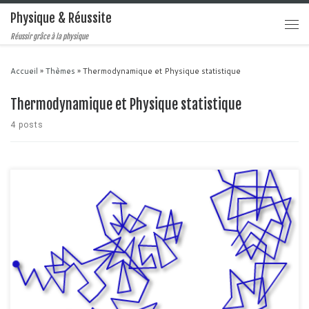
Physique & Réussite
Réussir grâce à la physique
Accueil
»
Thèmes
»
Thermodynamique et Physique statistique
Thermodynamique et Physique statistique
4 posts
Savez-vous quels sont les phénomènes physiques qui régissent le
mouvement des particules dans un fluide au repos ? Quels sont ceux qui
décrivent les fluctuations que l'on observe en bourse, ou dans n'importe
quel système économique à grand nombre d'échanges ? Quels sont ceux
qui décrivent les fluctuations locales du […]