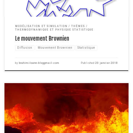
MODÉLISATION ET SIMULATION
THÈMES
THERMODYNAMIQUE ET PHYSIQUE STATISTIQUE
Le mouvement Brownien
Diffusion
Mouvement Brownien
Statistique
by
brahimiloann-bloggmail-com
Published
20 janvier 2018
Puisqu'on est en été, on va parler de chaleur et de température. Ces
concepts semblent évidents lorsqu'on parle de la température d'un four par
exemple, ou encore de la chaleur dégagée par votre ordinateur lorsqu'il
tourne à plein régime. Mais savez vous ce que signifient réellement
température et chaleur ? […]