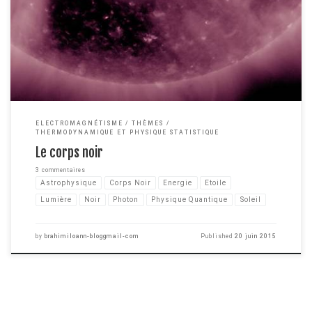
que c'est un objet de couleur noir comme il en existe au quotidien autour
de nous. Et bien c'est un peu plus compliqué que ça, si vous avez quelques
notions de physique, vous le savez probablement. […]
ELECTROMAGNÉTISME
THÈMES
THERMODYNAMIQUE ET PHYSIQUE STATISTIQUE
Le corps noir
3 commentaires
Astrophysique
Corps Noir
Energie
Etoile
Lumière
Noir
Photon
Physique Quantique
Soleil
by
brahimiloann-bloggmail-com
Published
20 juin 2015