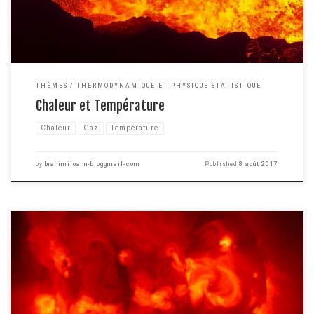
THÈMES
THERMODYNAMIQUE ET PHYSIQUE STATISTIQUE
Chaleur et Température
Chaleur
Gaz
Température
by
brahimiloann-bloggmail-com
Published
8 août 2017
Introduisons une nouvelle branche de la physique que je n'avais encore
jamais évoqué sur ce blog. La physique des plasmas est une partie de la
physique à l'interface entre de nombreuses disciplines comme la
mécanique quantique, la physique statistique, la physique atomique, la