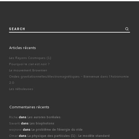
SEARCH
Articles récents
Les Rayons Cosmiques (1)
Pourquoi le ciel est noir ?
Le mouvement Brownien
Ondes gravitationnelles/électromagnétiques - Bienvenue dans l'Astronomie
2.0
Les nébuleuses
Commentaires récents
Riche
dans
Les aurores boréales
Savarit
dans
Les biophotons
wojnow
dans
Le problème de l'énergie du vide
Omar
dans
La physique des particules (1) : Le modèle standard