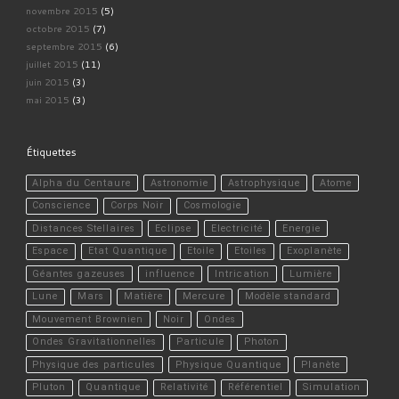
novembre 2015
(5)
octobre 2015
(7)
septembre 2015
(6)
juillet 2015
(11)
juin 2015
(3)
mai 2015
(3)
Étiquettes
Alpha du Centaure
Astronomie
Astrophysique
Atome
Conscience
Corps Noir
Cosmologie
Distances Stellaires
Eclipse
Electricité
Energie
Espace
Etat Quantique
Etoile
Etoiles
Exoplanète
Géantes gazeuses
influence
Intrication
Lumière
Lune
Mars
Matière
Mercure
Modèle standard
Mouvement Brownien
Noir
Ondes
Ondes Gravitationnelles
Particule
Photon
Physique des particules
Physique Quantique
Planète
Pluton
Quantique
Relativité
Référentiel
Simulation