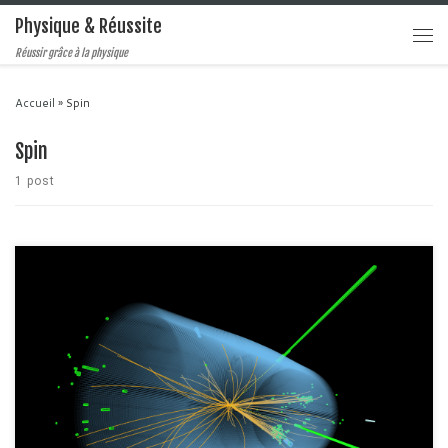
Physique & Réussite
Réussir grâce à la physique
Accueil
»
Spin
Spin
1 post
Enfin un article de physique des particules ! Depuis le temps que je voulais
vous en faire un
Cet article est le premier d'une série de trois articles
portant sur la physique des particules. Enfaite, l'objectif, en plus de vous
initier à la physique du modèle standard est de […]