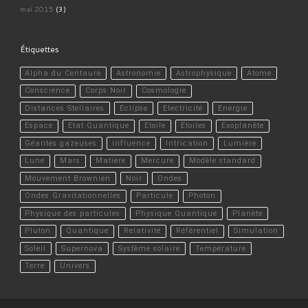
mai 2015
(3)
Étiquettes
Alpha du Centaure
Astronomie
Astrophysique
Atome
Conscience
Corps Noir
Cosmologie
Distances Stellaires
Eclipse
Electricité
Energie
Espace
Etat Quantique
Etoile
Etoiles
Exoplanète
Géantes gazeuses
influence
Intrication
Lumière
Lune
Mars
Matière
Mercure
Modèle standard
Mouvement Brownien
Noir
Ondes
Ondes Gravitationnelles
Particule
Photon
Physique des particules
Physique Quantique
Planète
Pluton
Quantique
Relativité
Référentiel
Simulation
Soleil
Supernova
Système solaire
Température
Terre
Univers