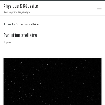
Physique & Réussite
Réussir grâce à la physique
Accueil
»
Evolution stellaire
Evolution stellaire
1 post
Dans le dernier article, nous avons vu quelles sont les caractéristiques
fondamentales des étoiles à savoir leur masse, leur luminosité et leur
température. Nous avons vu qu'elle était constituée de différentes couches,
toutes ayant un rôle bien précis dans la stabilité de l'étoile. Nous avons
également vu quelle était l'origine […]