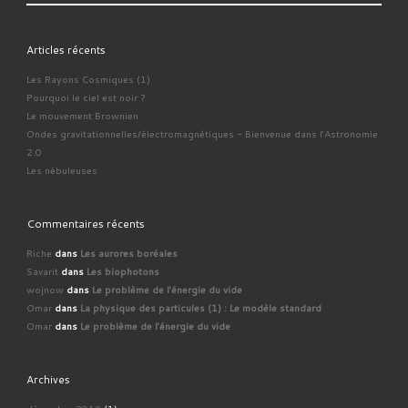
Articles récents
Les Rayons Cosmiques (1)
Pourquoi le ciel est noir ?
Le mouvement Brownien
Ondes gravitationnelles/électromagnétiques - Bienvenue dans l'Astronomie
2.0
Les nébuleuses
Commentaires récents
Riche
dans
Les aurores boréales
Savarit
dans
Les biophotons
wojnow
dans
Le problème de l'énergie du vide
Omar
dans
La physique des particules (1) : Le modèle standard
Omar
dans
Le problème de l'énergie du vide
Archives