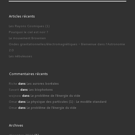
Articles récents
Les Rayons Cosmiques (1)
Pourquoi le ciel est noir ?
Le mouvement Brownien
Ondes gravitationnelles/électromagnétiques - Bienvenue dans l'Astronomie
2.0
Les nébuleuses
Commentaires récents
Riche
dans
Les aurores boréales
Savarit
dans
Les biophotons
wojnow
dans
Le problème de l'énergie du vide
Omar
dans
La physique des particules (1) : Le modèle standard
Omar
dans
Le problème de l'énergie du vide
Archives
décembre 2019
(1)