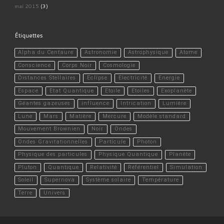
mai 2015
(3)
Étiquettes
Alpha du Centaure
Astronomie
Astrophysique
Atome
Conscience
Corps Noir
Cosmologie
Distances Stellaires
Eclipse
Electricité
Energie
Espace
Etat Quantique
Etoile
Etoiles
Exoplanète
Géantes gazeuses
influence
Intrication
Lumière
Lune
Mars
Matière
Mercure
Modèle standard
Mouvement Brownien
Noir
Ondes
Ondes Gravitationnelles
Particule
Photon
Physique des particules
Physique Quantique
Planète
Pluton
Quantique
Relativité
Référentiel
Simulation
Soleil
Supernova
Système solaire
Température
Terre
Univers