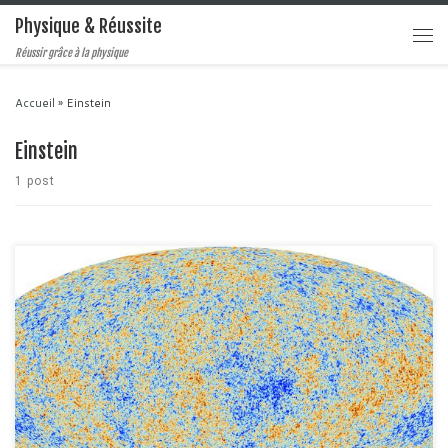
Physique & Réussite
Réussir grâce à la physique
Accueil
»
Einstein
Einstein
1 post
Aujourd'hui on va parler de Cosmologie. Mais le terme Cosmologie est
enfaîte bien trop général pour décrire ce dont je vais vous parler.
Aujourd'hui on va parler de l'évolution de notre Univers. On va essayer de
comprendre comment on peut étudier l'évolution de l'espace physique qui
constitue notre univers et comment […]