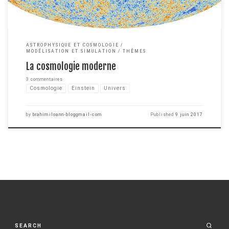
ASTROPHYSIQUE ET COSMOLOGIE
MODÉLISATION ET SIMULATION
THÈMES
La cosmologie moderne
3 commentaires
Cosmologie
Einstein
Univers
by
brahimiloann-bloggmail-com
Published
9 juin 2017
SEARCH